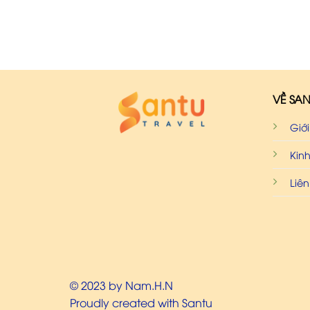
VỀ SA
Giới
Kin
Liên
© 2023 by Nam.H.N
Proudly created with Santu