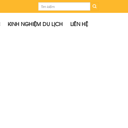
Tìm
kiếm:
C
KINH NGHIỆM DU LỊCH
LIÊN HỆ