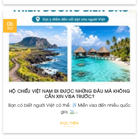
06
Th7
HỘ CHIẾU VIỆT NAM ĐI ĐƯỢC NHỮNG ĐÂU MÀ KHÔNG
CẦN XIN VISA TRƯỚC?
Bạn có biết người Việt có thể:
Miễn visa đến nhiều quốc
gia.
...
ĐỌC THÊM