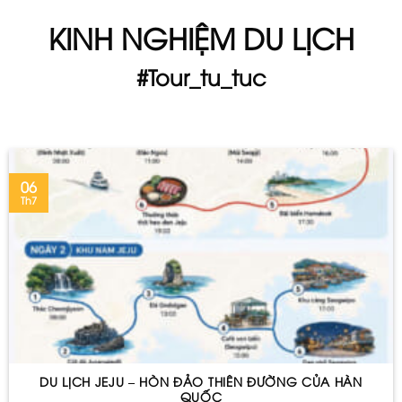
KINH NGHIỆM DU LỊCH
#Tour_tu_tuc
06
Th7
DU LỊCH JEJU – HÒN ĐẢO THIÊN ĐƯỜNG CỦA HÀN
QUỐC