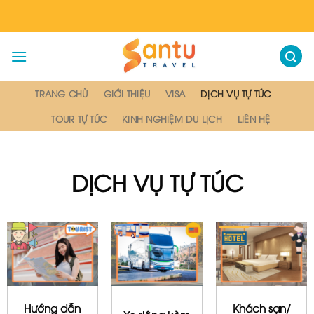
Skip
to
content
TRANG CHỦ
GIỚI THIỆU
VISA
DỊCH VỤ TỰ TÚC
TOUR TỰ TÚC
KINH NGHIỆM DU LỊCH
LIÊN HỆ
DỊCH VỤ TỰ TÚC
Hướng dẫn
Khách sạn/