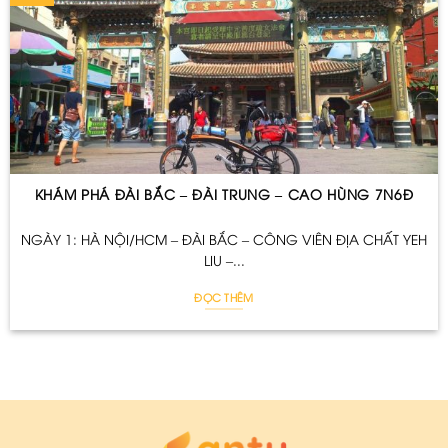
KHÁM PHÁ ĐÀI BẮC – ĐÀI TRUNG – CAO HÙNG 7N6Đ
NGÀY 1: HÀ NỘI/HCM – ĐÀI BẮC – CÔNG VIÊN ĐỊA CHẤT YEH
LIU –...
ĐỌC THÊM