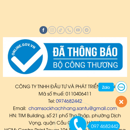
CÔNG TY TNHH ĐẦU TƯ VÀ PHÁT TRIỂN SANTU
Zalo
Mã số thuế: 0110406411
Tel:
0974682442
Email:
chamsockhachhang.santu@gmail.com
HN: TIM Building, số 21 phố Thọ Tháp, phường Dịch
Vọng, quận Cầu Giấy, TP. Hà Nội
097 4682442
HCM: Centre Point Tower 106 Nguyễn Văn Trỗi, Phường