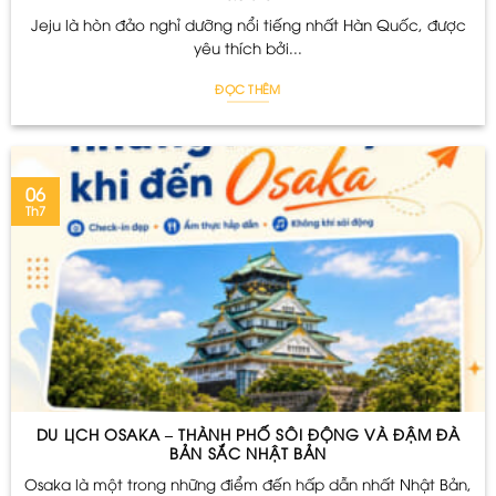
Jeju là hòn đảo nghỉ dưỡng nổi tiếng nhất Hàn Quốc, được
yêu thích bởi...
ĐỌC THÊM
06
Th7
DU LỊCH OSAKA – THÀNH PHỐ SÔI ĐỘNG VÀ ĐẬM ĐÀ
BẢN SẮC NHẬT BẢN
Osaka là một trong những điểm đến hấp dẫn nhất Nhật Bản,