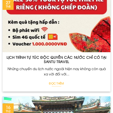
27
Th8
LỊCH TRÌNH TỰ TÚC ĐỘC QUYỀN CÁC NƯỚC CHỈ CÓ TẠI
SANTU TRAVEL
Những chuyến du lịch nước ngoài hiện nay không còn quá
xa vời đối với...
ĐỌC THÊM
16
Th2