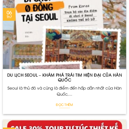
06
Th7
DU LỊCH SEOUL – KHÁM PHÁ TRÁI TIM HIỆN ĐẠI CỦA HÀN
QUỐC
Seoul là thủ đô và cũng là điểm đến hấp dẫn nhất của Hàn
Quốc,...
ĐỌC THÊM