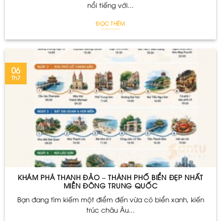
nổi tiếng với...
ĐỌC THÊM
06
Th7
KHÁM PHÁ THANH ĐẢO – THÀNH PHỐ BIỂN ĐẸP NHẤT
MIỀN ĐÔNG TRUNG QUỐC
Bạn đang tìm kiếm một điểm đến vừa có biển xanh, kiến
trúc châu Âu...