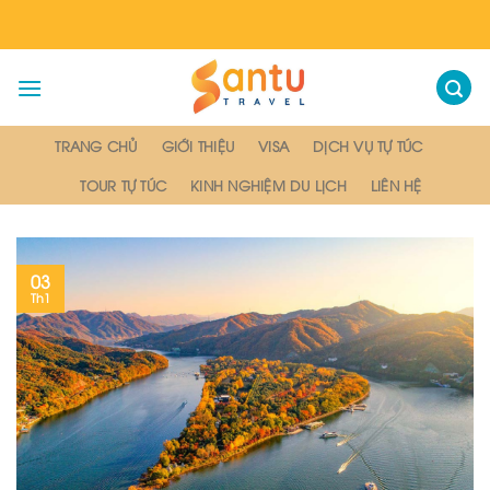
Skip
to
content
TRANG CHỦ
GIỚI THIỆU
VISA
DỊCH VỤ TỰ TÚC
TOUR TỰ TÚC
KINH NGHIỆM DU LỊCH
LIÊN HỆ
03
Th1