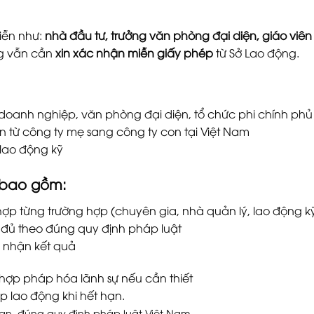
iễn như:
nhà đầu tư, trưởng văn phòng đại diện, giáo viên 
g vẫn cần
xin xác nhận miễn giấy phép
từ Sở Lao động.
 doanh nghiệp, văn phòng đại diện, tổ chức phi chính phủ 
 từ công ty mẹ sang công ty con tại Việt Nam
 lao động kỹ
i bao gồm:
hợp từng trường hợp (chuyên gia, nhà quản lý, lao động kỹ 
y đủ theo đúng quy định pháp luật
và nhận kết quả
 hợp pháp hóa lãnh sự nếu cần thiết
p lao động khi hết hạn.
ian, đúng quy định pháp luật Việt Nam