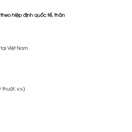
theo hiệp định quốc tế, thân
tại Việt Nam
thuật, v.v.)