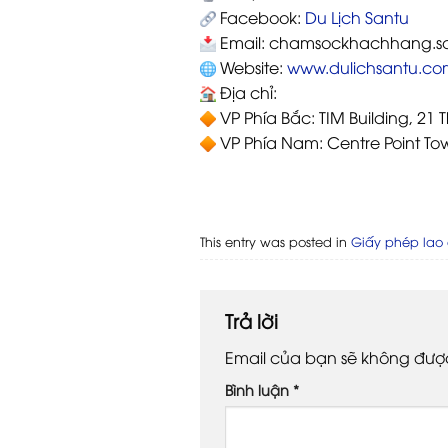
Facebook:
Du Lịch Santu
Email: chamsockhachhang.s
Website:
www.dulichsantu.co
Địa chỉ:
VP Phía Bắc: TIM Building, 21 
VP Phía Nam: Centre Point Tow
This entry was posted in
Giấy phép lao
Trả lời
Email của bạn sẽ không được 
Bình luận
*