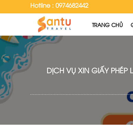
Skip
Hotline : 0974682442
to
content
TRANG CHỦ
DỊCH VỤ XIN GIẤY PHÉ