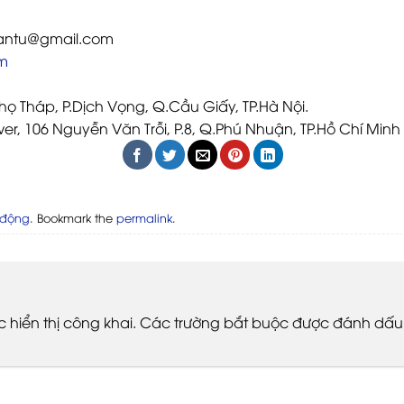
antu@gmail.com
m
Thọ Tháp, P.Dịch Vọng, Q.Cầu Giấy, TP.Hà Nội.
er, 106 Nguyễn Văn Trỗi, P.8, Q.Phú Nhuận, TP.Hồ Chí Minh
 động
. Bookmark the
permalink
.
hiển thị công khai.
Các trường bắt buộc được đánh dấ