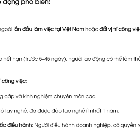
o động phổ biến:
ngoài
lần đầu làm việc tại Việt Nam
hoặc
đổi vị trí công vi
 hết hạn (trước 5–45 ngày), người lao động có thể làm thủ
í công việc
:
ng cấp và kinh nghiệm chuyên môn cao.
Có tay nghề, đã được đào tạo nghề ít nhất 1 năm.
đốc điều hành
: Người điều hành doanh nghiệp, có quyền r