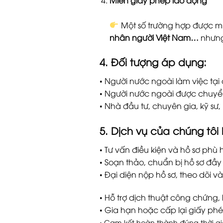
Một số trường hợp được m
nhân người Việt Nam…
nhưn
4. Đối tượng áp dụng:
• Người nước ngoài làm việc tại
• Người nước ngoài được chuyển
• Nhà đầu tư, chuyên gia, kỹ sư,
5. Dịch vụ của chúng tô
• Tư vấn điều kiện và hồ sơ phù 
• Soạn thảo, chuẩn bị hồ sơ đầ
• Đại diện nộp hồ sơ, theo dõi 
• Hỗ trợ dịch thuật công chứng,
• Gia hạn hoặc cấp lại giấy phé
• Cam kết hoàn thành đúng thời g