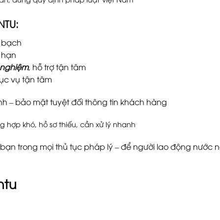
NTU:
h bạch
i hạn
 nghiệm
, hỗ trợ tận tâm
hục vụ tận tâm
nh – bảo mật tuyệt đối thông tin khách hàng
ng hợp khó, hồ sơ thiếu, cần xử lý nhanh
n trong mọi thủ tục pháp lý – để người lao động nước n
ntu