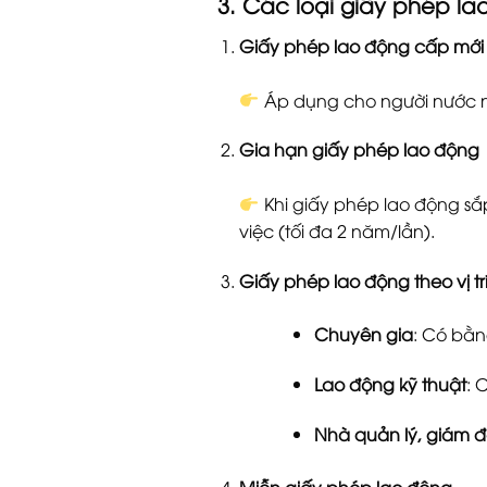
3. Các loại giấy phép la
Giấy phép lao động cấp mới
Áp dụng cho người nước 
Gia hạn giấy phép lao động
Khi giấy phép lao động sắp
việc (tối đa 2 năm/lần).
Giấy phép lao động theo vị tr
Chuyên gia
: Có bằ
Lao động kỹ thuật
: 
Nhà quản lý, giám 
Miễn giấy phép lao động