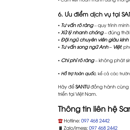
6. Ưu điểm dịch vụ tại SA
•
Tư vấn rõ ràng
– quy trình min
•
Xử lý nhanh chóng
– đúng thờ
•
Đội ngũ chuyên viên giàu kinh
•
Tư vấn song ngữ Anh – Việt
, p
•
Chi phí rõ ràng
– không phát si
•
Hỗ trợ toàn quốc
, kể cả các trườ
Hãy để
SANTU
đồng hành cùng bạ
triển tại Việt Nam.
Thông tin liên hệ Sa
Hotline:
097 468 2442
Zalo/imess:
097 468 2442