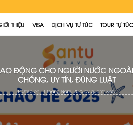
GIỚI THIỆU
VISA
DỊCH VỤ TỰ TÚC
TOUR TỰ TÚ
P LAO ĐỘNG CHO NGƯỜI NƯỚC NGOÀI
CHÓNG, UY TÍN, ĐÚNG LUẬT
Posted on
11 Tháng Năm, 2025
by
quantriweb