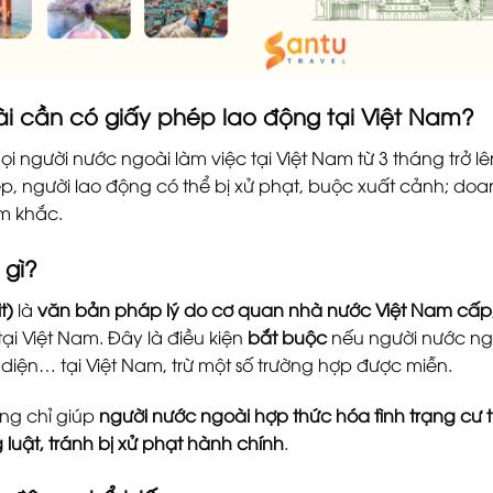
ài cần có giấy phép lao động tại Việt Nam?
i người nước ngoài làm việc tại Việt Nam từ 3 tháng trở l
p, người lao động có thể bị xử phạt, buộc xuất cảnh; do
êm khắc.
 gì?
t)
là
văn bản pháp lý do cơ quan nhà nước Việt Nam cấp
tại Việt Nam. Đây là điều kiện
bắt buộc
nếu người nước ng
diện… tại Việt Nam, trừ một số trường hợp được miễn.
ng chỉ giúp
người nước ngoài hợp thức hóa tình trạng cư t
uật, tránh bị xử phạt hành chính
.