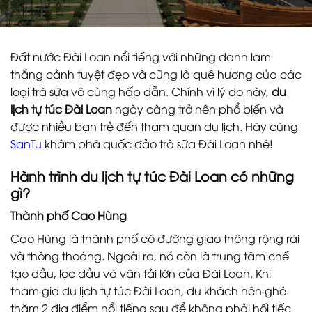
Đất nước Đài Loan nổi tiếng với những danh lam
thắng cảnh tuyệt đẹp và cũng là quê hương của các
loại trà sữa vô cùng hấp dẫn. Chính vì lý do này,
du
lịch tự túc Đài Loan
ngày càng trở nên phổ biến và
được nhiều bạn trẻ đến tham quan du lịch. Hãy cùng
SanTu
khám phá quốc đảo trà sữa Đài Loan nhé!
Hành trình du lịch tự túc Đài Loan có những
gì?
Thành phố Cao Hùng
Cao Hùng là thành phố có đường giao thông rộng rãi
và thông thoáng. Ngoài ra, nó còn là trung tâm chế
tạo dầu, lọc dầu và vận tải lớn của Đài Loan. Khi
tham gia du lịch tự túc Đài Loan, du khách nên ghé
thăm 2 địa điểm nổi tiếng sau để không phải hối tiếc