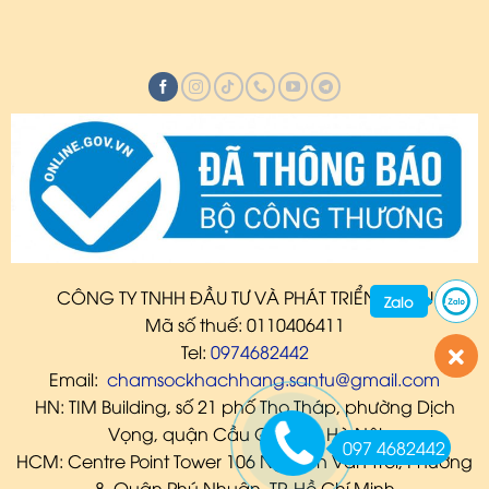
CÔNG TY TNHH ĐẦU TƯ VÀ PHÁT TRIỂN SANTU
Zalo
Mã số thuế: 0110406411
Tel:
0974682442
Email:
chamsockhachhang.santu@gmail.com
HN: TIM Building, số 21 phố Thọ Tháp, phường Dịch
Vọng, quận Cầu Giấy, TP. Hà Nội
097 4682442
HCM: Centre Point Tower 106 Nguyễn Văn Trỗi, Phường
8, Quận Phú Nhuận, TP. Hồ Chí Minh