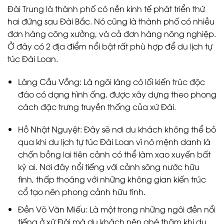
Đài Trung là thành phố có nền kinh tế phát triển thứ
hai đứng sau Đài Bắc. Nó cũng là thành phố có nhiều
đơn hàng công xưởng, và cả đơn hàng nông nghiệp.
Ở đây có 2 địa điểm nổi bật rất phù hợp để du lịch tự
túc Đài Loan.
Làng Cầu Vồng: Là ngôi làng có lối kiến trúc độc
đáo có dạng hình ống, được xây dựng theo phong
cách đặc trưng truyền thống của xứ Đài.
Hồ Nhật Nguyệt: Đây sẽ nơi du khách không thể bỏ
qua khi du lịch tự túc Đài Loan vì nó mệnh danh là
chốn bồng lai tiên cảnh có thể làm xao xuyến bất
kỳ ai. Nơi đây nổi tiếng với cảnh sông nước hữu
tình, thấp thoáng với những không gian kiến trúc
cổ tạo nên phong cảnh hữu tình.
Đền Võ Văn Miếu: Là một trong những ngôi đền nổi
tiếng ở xứ Đài mà du khách nên ghé thăm khi du