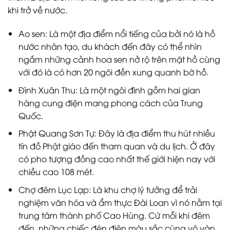
khi trở về nước.
Ao sen: Là một địa điểm nổi tiếng của bởi nó là hồ
nước nhân tạo, du khách đến đây có thể nhìn
ngắm những cảnh hoa sen nở rộ trên mặt hồ cùng
với đó là có hơn 20 ngôi đền xung quanh bờ hồ.
Đình Xuân Thu: Là một ngôi đình gồm hai gian
hàng cung điện mang phong cách của Trung
Quốc.
Phật Quang Sơn Tự: Đây là địa điểm thu hút nhiều
tín đồ Phật giáo đến tham quan và du lịch. Ở đây
có pho tượng đồng cao nhất thế giới hiện nay với
chiều cao 108 mét.
Chợ đêm Lục Lạp: Là khu chợ lý tưởng để trải
nghiệm văn hóa và ẩm thực Đài Loan vì nó nằm tại
trung tâm thành phố Cao Hùng. Cứ mỗi khi đêm
đến, những chiếc đèn điện màu sắc cùng vô vàn