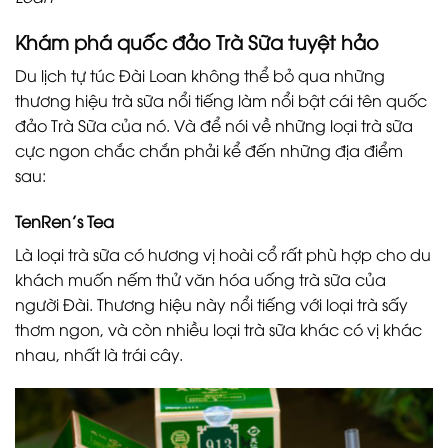
Khám phá quốc đảo Trà Sữa tuyệt hảo
Du lịch tự túc Đài Loan không thể bỏ qua những
thương hiệu trà sữa nổi tiếng làm nổi bật cái tên quốc
đảo Trà Sữa của nó. Và để nói về những loại trà sữa
cực ngon chắc chắn phải kể đến những địa điểm
sau:
TenRen’s Tea
Là loại trà sữa có hương vị hoài cổ rất phù hợp cho du
khách muốn nếm thử văn hóa uống trà sữa của
người Đài. Thương hiệu này nổi tiếng với loại trà sấy
thơm ngon, và còn nhiều loại trà sữa khác có vị khác
nhau, nhất là trái cây.