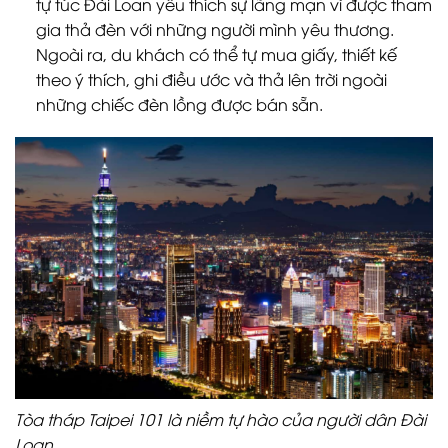
tự túc Đài Loan yêu thích sự lãng mạn vì được tham
gia thả đèn với những người mình yêu thương.
Ngoài ra, du khách có thể tự mua giấy, thiết kế
theo ý thích, ghi điều ước và thả lên trời ngoài
những chiếc đèn lồng được bán sẵn.
Tòa tháp Taipei 101 là niềm tự hào của người dân Đài
Loan