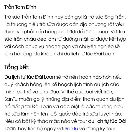
Trần Tam Đỉnh
Trà sữa Trần Tam Đình hay còn gọi là trà sữa ông Trần.
Là thương hiệu trà sữa được dân địa phương rất yêu
thích và phải xếp hàng chờ đợi để được mua. Với trà
sữa trân châu dẻo làm từ đường mật lại được kết hợp
với cách phục vụ nhanh gọn và chuyên nghiệp sẽ
làm hài lòng du khách khi du lịch tự túc Đài Loan.
Tổng kết:
Du lịch tự túc Đài Loan
sẽ trở nên hoàn hảo hơn nếu
quý khách hàng lên kế hoạch lịch trình du lịch của
mình cụ thể và chu đáo. Vì thế qua bài viết trên,
SanTu muốn gợi ý những địa điểm tham quan du lịch
nổi tiếng tại Đài Loan và đặc biệt là các thương hiệu
trà sữa làm nên tên tuổi quốc đảo trà sữa tuyệt hảo.
Nếu có bất kỳ thắc mắc nào về tour
du lịch tự túc Đài
Loan
, hãy liên hệ ngay với
SanTu
và đăng ký tour