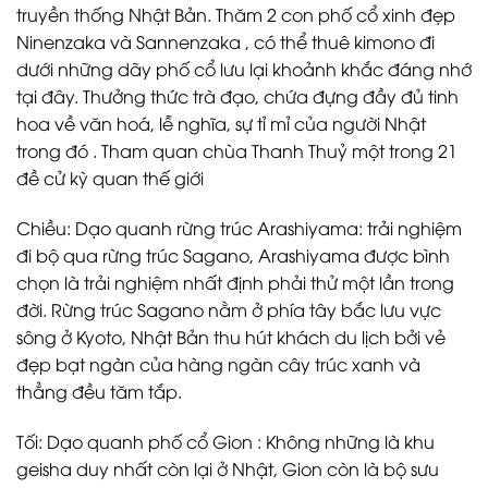
truyền thống Nhật Bản. Thăm 2 con phố cổ xinh đẹp
Ninenzaka và Sannenzaka , có thể thuê kimono đi
dưới những dãy phố cổ lưu lại khoảnh khắc đáng nhớ
tại đây. Thưởng thức trà đạo, chứa đựng đầy đủ tinh
hoa về văn hoá, lễ nghĩa, sự tỉ mỉ của người Nhật
trong đó . Tham quan chùa Thanh Thuỷ một trong 21
đề cử kỳ quan thế giới
Chiều: Dạo quanh rừng trúc Arashiyama: trải nghiệm
đi bộ qua rừng trúc Sagano, Arashiyama được bình
chọn là trải nghiệm nhất định phải thử một lần trong
đời. Rừng trúc Sagano nằm ở phía tây bắc lưu vực
sông ở Kyoto, Nhật Bản thu hút khách du lịch bởi vẻ
đẹp bạt ngàn của hàng ngàn cây trúc xanh và
thẳng đều tăm tắp.
Tối: Dạo quanh phố cổ Gion : Không những là khu
geisha duy nhất còn lại ở Nhật, Gion còn là bộ sưu