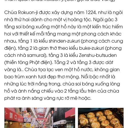
Chùa Rokuon-ji được xây dựng năm 1224, như là ngôi
nhà thứ hai dành cho một vị hoàng tộc. Ngôi gác 3
tầng soi bóng xuống mặt hồ này là một kiến trúc hiếm
hoi với thiết kế mỗi tầng mang một phong cách khác
nhau, tầng 1 là kiểu shinden-zukuri (phong cách cung
điện), tầng 2 là gian thờ theo kiểu buke-zukuri (phong
cách nhà samurai), tầng 3 là kiểu Zenshu-butsuden
(thiền tông Phật điện). Tầng 2 và tầng 3 được dát
vàng lá.. Chùa tọa lạc ven một hồ nước, không gian
bao trùm xanh tươi đẹp thơ mộng. Nổi bậc nhất là
những lúc trời nắng trong, chùa soi bóng xuống lòng
hồ và ánh nắng chiếu vào 2 tầng lầu trên của chùa
phát ra ánh sáng vàng rực rỡ mê hoặc.