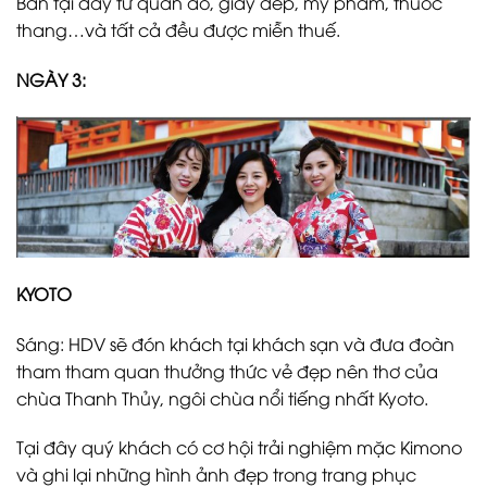
Bản tại đây từ quần áo, giày dép, mỹ phẩm, thuốc
thang…và tất cả đều được miễn thuế.
NGÀY 3:
KYOTO
Sáng: HDV sẽ đón khách tại khách sạn và đưa đoàn
tham tham quan thưởng thức vẻ đẹp nên thơ của
chùa Thanh Thủy, ngôi chùa nổi tiếng nhất Kyoto.
Tại đây quý khách có cơ hội trải nghiệm mặc Kimono
và ghi lại những hình ảnh đẹp trong trang phục