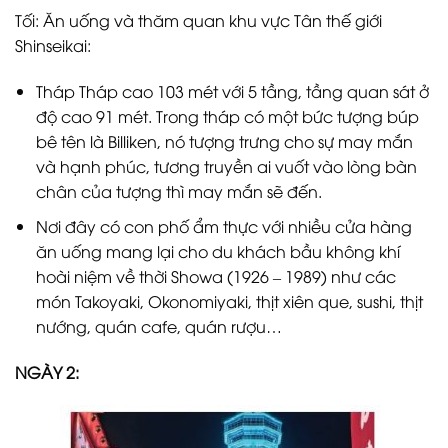
Tối: Ăn uống và thăm quan khu vực Tân thế giới
Shinseikai:
Tháp Tháp cao 103 mét với 5 tầng, tầng quan sát ở
độ cao 91 mét. Trong tháp có một bức tượng búp
bê tên là Billiken, nó tượng trưng cho sự may mắn
và hạnh phúc, tương truyền ai vuốt vào lòng bàn
chân của tượng thì may mắn sẽ đến.
Nơi đây có con phố ẩm thực với nhiều cửa hàng
ăn uống mang lại cho du khách bầu không khí
hoài niệm về thời Showa (1926 – 1989) như các
món Takoyaki, Okonomiyaki, thịt xiên que, sushi, thịt
nướng, quán cafe, quán rượu…
NGÀY 2: