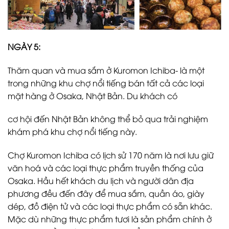
NGÀY 5:
Thăm quan và mua sắm ở Kuromon Ichiba- là một
trong những khu chợ nổi tiếng bán tất cả các loại
mặt hàng ở Osaka, Nhật Bản. Du khách có
cơ hội đến Nhật Bản không thể bỏ qua trải nghiệm
khám phá khu chợ nổi tiếng này.
Chợ Kuromon Ichiba có lịch sử 170 năm là nơi lưu giữ
văn hoá và các loại thực phẩm truyền thống của
Osaka. Hầu hết khách du lịch và người dân địa
phương đều đến đây để mua sắm, quần áo, giày
dép, đồ điện tử và các loại thực phẩm có sẵn khác.
Mặc dù những thực phẩm tươi là sản phẩm chính ở