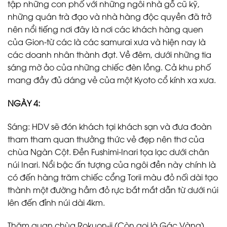
tập những con phố với những ngôi nhà gỗ cũ kỹ,
những quán trà đạo và nhà hàng độc quyền đã trở
nên nổi tiếng nơi đây là nơi các khách hàng quen
của Gion-từ các là các samurai xưa và hiện nay là
các doanh nhân thành đạt. Về đêm, dưới những tia
sáng mờ ảo của những chiếc đèn lồng. Cả khu phố
mang đầy đủ dáng vẻ của một Kyoto cổ kính xa xưa.
NGÀY 4:
Sáng: HDV sẽ đón khách tại khách sạn và đưa đoàn
tham tham quan thưởng thức vẻ đẹp nên thơ của
chùa Ngàn Cột. Đền Fushimi-Inari tọa lạc dưới chân
núi Inari. Nổi bậc ấn tượng của ngôi đền này chính là
có đến hàng trăm chiếc cổng Torii màu đỏ nối dài tạo
thành một đường hầm đỏ rực bắt mắt dẫn từ dưới núi
lên đến đỉnh núi dài 4km.
Thăm quan chùa Rokuon-ji (Còn gọi là Gác Vàng)