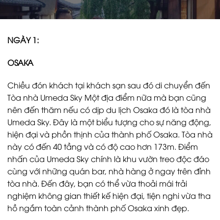
NGÀY 1:
OSAKA
Chiều đón khách tại khách sạn sau đó di chuyển đến
Tòa nhà Umeda Sky Một địa điểm nữa mà bạn cũng
nên đến thăm nếu có dịp du lịch Osaka đó là tòa nhà
Umeda Sky. Đây là một biểu tượng cho sự năng động,
hiện đại và phồn thịnh của thành phố Osaka. Tòa nhà
này có đến 40 tầng và có độ cao hơn 173m. Điểm
nhấn của Umeda Sky chính là khu vườn treo độc đáo
cùng với những quán bar, nhà hàng ở ngay trên đỉnh
tòa nhà. Đến đây, bạn có thể vừa thoải mái trải
nghiệm không gian thiết kế hiện đại, tiện nghi vừa tha
hồ ngắm toàn cảnh thành phố Osaka xinh đẹp.