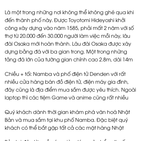
Là một trong những nơi không thể không ghé qua khi
đến thành phố này. Được Toyotomi Hideyoshi khởi
công xây dựng vào năm 1585, phải mất 2 năm với số
thợ từ 20.000 đến 30.000 người làm việc mỗi này, lâu
đài Osaka mới hoàn thành. Lâu đài Osaka được xây
dựng bằng đá với ba gian trong. Một trong những
tảng đá lớn của tường gian chính cao 2.8m, dài 14m
Chiều + tối: Namba và phố điện tử Denden với rất
nhiều cửa hàng bán đồ điện tử, điện máy gia đình,
đây cũng là địa điểm mua sắm được yêu thích. Ngoài
laptop thì các tiệm Game và anime cũng rất nhiều
Quý khách dành thời gian khám phá văn hoá Nhật
Bản và mua sắm tại khu phố Namba. Đặc biệt quý
khách có thể bắt gặp tất cả các mặt hàng Nhật