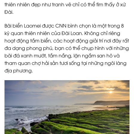
thiên nhiên đẹp như tranh vẽ chỉ có thể tìm thấy ở xứ
Đài.
Bãi biển Laomei được CNN bình chọn là một trong 8
kỳ quan thiên nhiên của Đài Loan. Không chỉ riêng
hoạt động tắm biển, các hoạt động giải trí nơi đây rất
đa dạng phong phú, bạn có thể chụp hình với những
bãi đá xanh mướt, tắm nắng, lặn ngắm san hô và
tham quan chợ hải sản tươi sống tại những ngôi làng
địa phương.