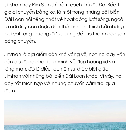
Jinshan hay Kim Sơn chỉ nằm cách thủ đô Đài Bắc 1
giờ di chuyển bằng xe, là một trong những bãi biển
Đài Loan nổi tiếng nhất về hoạt động lướt sóng, ngoài
ra nơi đây còn được dân thể thao ưa thích bởi những
bãi cát rộng thường được dùng để tạo thành các sân
bóng chuyền.
Jinshan là địa điểm còn khá vắng vẻ, nên nơi đây vẫn
còn giữ được cho riêng mình vẻ đẹp hoang sơ và
lãng mạn, đó là điều tạo nên sự khác biệt giữa
Jinshan với những bãi biển Đài Loan khác. Vì vậy, nơi
đây rất thích hợp với những chuyến cắm trại qua
đêm.