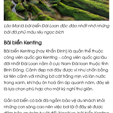
Lão Mai là bãi biển Đài Loan độc đáo nhất nhờ những
bãi đá phủ màu rêu ngọc bích
Bãi biển Kenting
Bãi biển Kenting (hay Khẩn Đinh) là quần thể thuộc
công viên quốc gia Kenting – công viên quốc gia lâu
đời nhất Đài Loan nằm ở cực Nam Đài loan thuộc tỉnh
Bình Đông. Cảnh đẹp nơi đây được ví như chốn bồng
lai tiên cảnh với những bờ cát trắng mịn và làn nước
trong xanh, khí hậu ôn hoà ấm áp quanh năm, đây sẽ
là lựa chọn phù hợp cho một kỳ nghỉ thư giãn.
Gần bờ biển có bãi đá ngầm bảo vệ du khách khỏi
những con sóng cao nên việc bơi lội ở đây sẽ được
đảm bảo an toàn tuyệt đối. Ngoài ra, bãi biển Kenting