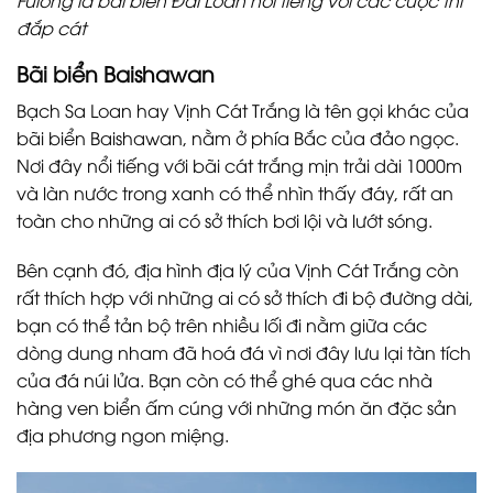
đắp cát
Bãi biển Baishawan
Bạch Sa Loan hay Vịnh Cát Trắng là tên gọi khác của
bãi biển Baishawan, nằm ở phía Bắc của đảo ngọc.
Nơi đây nổi tiếng với bãi cát trắng mịn trải dài 1000m
và làn nước trong xanh có thể nhìn thấy đáy, rất an
toàn cho những ai có sở thích bơi lội và lướt sóng.
Bên cạnh đó, địa hình địa lý của Vịnh Cát Trắng còn
rất thích hợp với những ai có sở thích đi bộ đường dài,
bạn có thể tản bộ trên nhiều lối đi nằm giữa các
dòng dung nham đã hoá đá vì nơi đây lưu lại tàn tích
của đá núi lửa. Bạn còn có thể ghé qua các nhà
hàng ven biển ấm cúng với những món ăn đặc sản
địa phương ngon miệng.