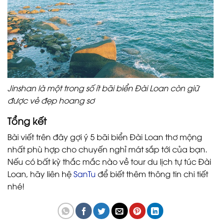
Jinshan là một trong số ít bãi biển Đài Loan còn giữ
được vẻ đẹp hoang sơ
Tổng kết
Bài viết trên đây gợi ý 5 bãi biển Đài Loan thơ mộng
nhất phù hợp cho chuyến nghỉ mát sắp tới của bạn.
Nếu có bất kỳ thắc mắc nào về tour du lịch tự túc Đài
Loan, hãy liên hệ
SanTu
để biết thêm thông tin chi tiết
nhé!