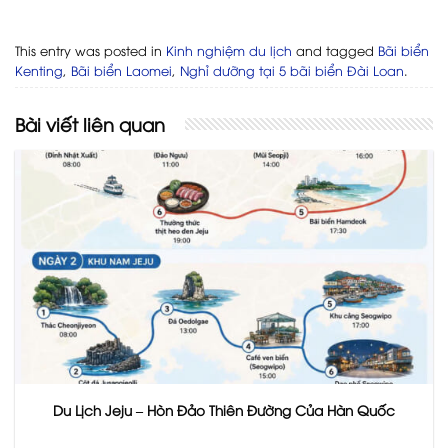
This entry was posted in
Kinh nghiệm du lịch
and tagged
Bãi biển
Kenting
,
Bãi biển Laomei
,
Nghỉ dưỡng tại 5 bãi biển Đài Loan
.
Bài viết liên quan
Du Lịch Jeju – Hòn Đảo Thiên Đường Của Hàn Quốc