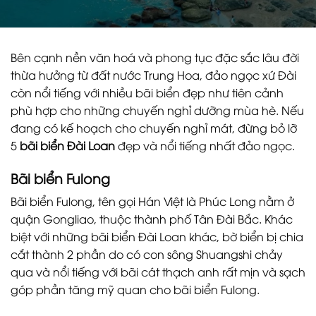
Bên cạnh nền văn hoá và phong tục đặc sắc lâu đời
thừa hưởng từ đất nước Trung Hoa, đảo ngọc xứ Đài
còn nổi tiếng với nhiều bãi biển đẹp như tiên cảnh
phù hợp cho những chuyến nghỉ dưỡng mùa hè. Nếu
đang có kế hoạch cho chuyến nghỉ mát, đừng bỏ lỡ
5
bãi biển Đài Loan
đẹp và nổi tiếng nhất đảo ngọc.
Bãi biển Fulong
Bãi biển Fulong, tên gọi Hán Việt là Phúc Long nằm ở
quận Gongliao, thuộc thành phố Tân Đài Bắc. Khác
biệt với những bãi biển Đài Loan khác, bờ biển bị chia
cắt thành 2 phần do có con sông Shuangshi chảy
qua và nổi tiếng với bãi cát thạch anh rất mịn và sạch
góp phần tăng mỹ quan cho bãi biển Fulong.